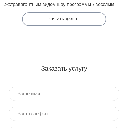
экстравагантным видом шоу-программы к веселым
праздникам. Согласитесь, женский стриптиз
полноценно можно считать особым видом искусства.
ЧИТАТЬ ДАЛЕЕ
Зритель считает, что танцовщице достаточно просто
пластично подвигаться, подразнить именинника и
обаятельно возбуждающе обнажиться и тогда это все
шоу можно назвать «женским стриптизом». Конечно же,
практически каждому мужчине будет интересно
наблюдать за этим.
Заказать услугу
Каждая профессиональная стриптизерша постоянно
над собой работает, причем не один час. Ей
необходимо следить за телом, упражняться в
хореографии, практиковаться на пилоне, поскольку
заказав женский стриптиз, клиент хочет получить
эстетическое удовольствие. Чтоб создать
незабываемое стриптиз-шоу необходимо применить
креативность и проявить фантазию, потому что важно
будет сначала придумать, а потом и обыграть