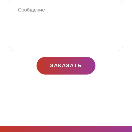
различные образы для стриптиза. Помимо женского
стриптиза, вы можете заказать и
мужской стриптиз
.
Стоимость женского стриптиза в
Люберцах — от 5000 рублей
Заказать стриптизёршу в Люберцах можно по телефону
нашего агенства «Ваш праздник»
+7 (929) 577-23-08
ЗАКАЗАТЬ
Наши тансовщицы показывают следующие шоу
программы:
стриптиз на день рождения
стриптиз на заказ — мальчишник
стриптиз на выезд — банкет
стриптиз на корпоратив