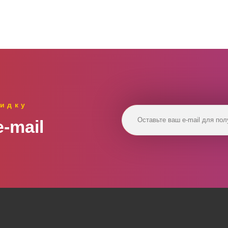
идку
‑mail