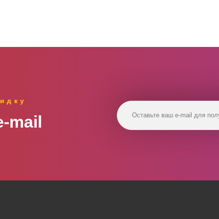
идку
‑mail