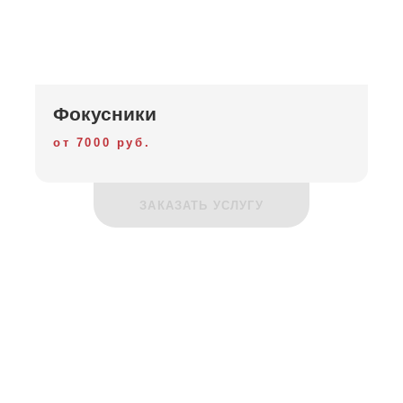
детского праздника
-10%
Детские торты на заказ на
день рождения
от Ваш
праздник, с доставкой на дом, красивые, безопасные,
подарят фейерверк вкуса Вам и вашему ребенку!
Фокусники
от 7000 руб.
ЗАКАЗАТЬ УСЛУГУ