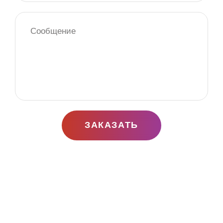
Наличие связей.
Координатор обладает
обширным опытом работы с артистами,
фотографами и площадками, благодаря которым
получается неплохо сэкономить, выбрать наиболее
выгодное предложение и организовать свадьбу
недорого.
Знание всех тонкостей и нюансов подготовки
к бракосочетанию.
ЗАКАЗАТЬ
Свадебный организатор — это хороший помощник в
вопросах планирования. Он поможет, подскажет и
проконтролирует весь процесс. Заказать его услуги
обойдется в 10% от общего бюджета. Вы можете быть
уверенными в том, что свадьба пройдет на высшем
уровне, а вы сбережете свои нервы и средства на
решение непредвиденных сложностей. Если вам