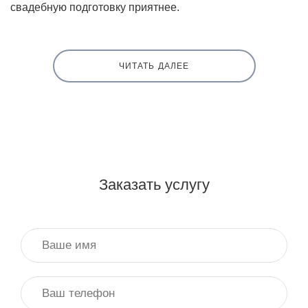
свадебную подготовку приятнее.
ЧИТАТЬ ДАЛЕЕ
Как организовать свадьбу недорого?
Свадебный организатор в Мытищах — это множество
специалистов в одном лице: от психолога до
профессионального арт-менеджера и личного
персонального помощника. Именно этот человек может
Заказать услугу
взять на себя всю подготовительную суету и решить
бытовые вопросы, а также освободить молодоженов от
лишних переживаний, таких как случайно порванное
платье, забытых вещей, в сам день торжества. Порой
он выступает даже подружкой невесты, помогая в
выборе наряда и поддерживая в самый волнительный
момент. Если коротко, он может организовать вашу
свадьбу “под ключ” не заставляя вас заморачиваться