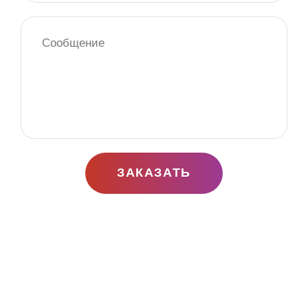
по мелочам.
Услуги свадебного распорядителя и вашего
спокойствия обойдутся в 10% от бюджета свадьбы,
который вы определяете самостоятельно. От вас
потребуется лишь придумать формат праздника,
который вы бы хотели осуществить на церемонии
бракосочетания и список приглашенных. Все остальное
сделает за вас ваш персональный помощник –
свадебный организатор, сэкономив ваши средства на
ЗАКАЗАТЬ
поиске подрядчиков. Воспользовавшись данной
услугой вы можете не переживать о том, что ваши
гости останутся голодными и заскучают, а фотограф не
сможет запечатлеть самые приятные и красивые
моменты.