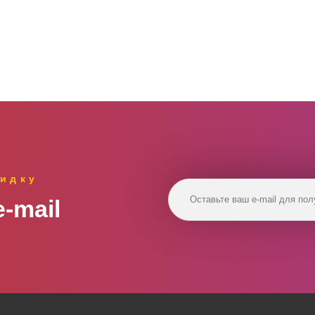
идку
‑mail