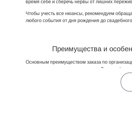
время себе и сберечь нервы от лишних пережив
Чтобы учесть все нюансы, рекомендуем обращат
любого события от дня рождения до свадебног
Преимущества и особен
Основным преимуществом заказа по организации
подготовке торжества на выезде. Для професс
блюд или фуршетного стола, организаторы пред
года, ведь осуществить выездное обслуживание 
организовать идеальную свадьбу. К нас обраща
Организация кейтеринга — сложный и многогр
бюджета, вкусовых предпочтений и формата со
одной из составляющих хорошего праздника: вк
за вас.