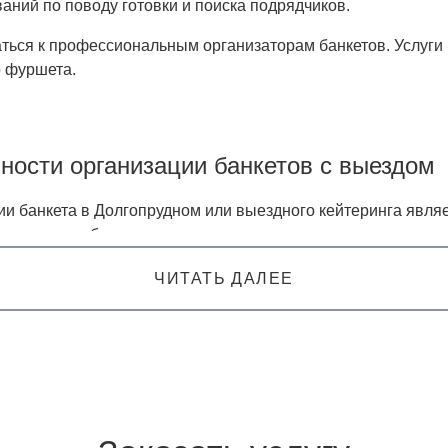
аний по поводу готовки и поиска подрядчиков.
ься к профессиональным организаторам банкетов. Услуги 
о фуршета.
ности организации банкетов с выездом
 банкета в Долгопрудном или выездного кейтеринга являе
ионального обслуживания нет границ возможностям по оказ
оставят в аренду выездных официантов, мебель и посуду 
ЧИТАТЬ ДАЛЕЕ
можно даже в зимнем лесу. Наши клиенты, это не только ча
ются компании, которые хотят провести корпоративный пра
анный процесс, включающий продумывание всей концепции
бытия. Задача профессионалов сделать любой праздник н
ус, аромат и подача блюд оказывают влияние на общее впе