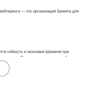
кейтеринга — это организация банкета для
тся гибкость и экономия времени при
анию услуг. Помимо приготовления банкетных
независимо от места проведения и времени
стные лица, которые хотят вкусно поесть и
здник в офисе.
 предстоящего мероприятия на основе вашего
езабываемым, ведь угощения зачастую являются
чатление и профи готовы об этом позаботиться