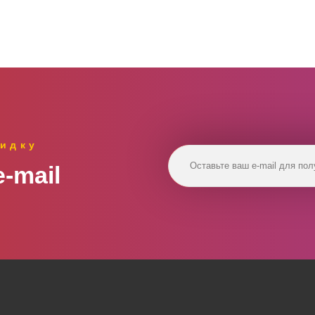
идку
‑mail