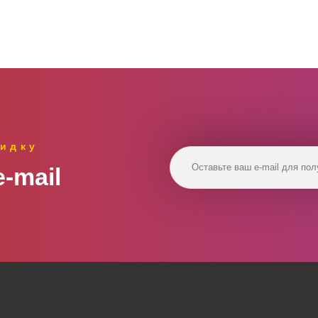
идку
‑mail