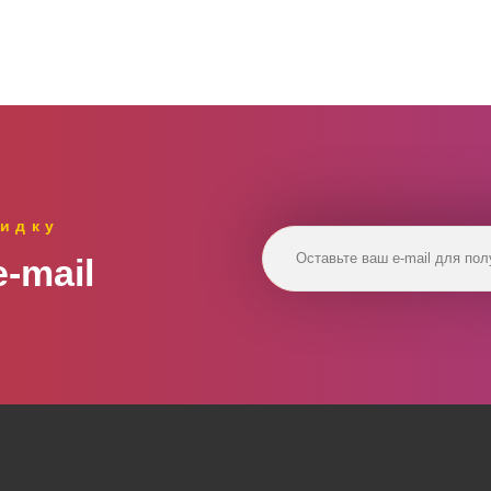
идку
‑mail