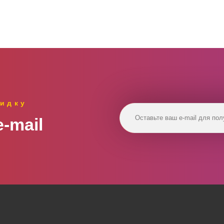
идку
‑mail