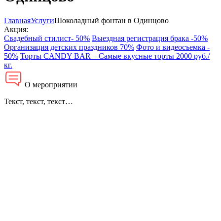
Главная
Услуги
Шоколадный фонтан в Одинцово
Акция:
Свадебный стилист- 50%
Выездная регистрация брака -50%
Организация детских праздников 70%
Фото и видеосъемка -
50%
Торты CANDY BAR – Самые вкусные торты 2000 руб./
кг.
О мероприятии
Текст, текст, текст…