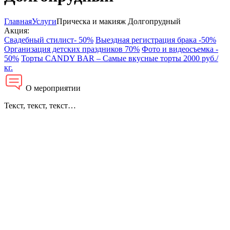
Главная
Услуги
Прическа и макияж Долгопрудный
Акция:
Свадебный стилист- 50%
Выездная регистрация брака -50%
Организация детских праздников 70%
Фото и видеосъемка -
50%
Торты CANDY BAR – Самые вкусные торты 2000 руб./
кг.
О мероприятии
Текст, текст, текст…