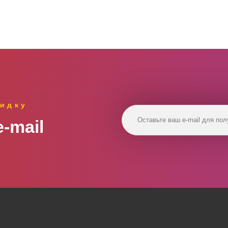
идку
‑mail