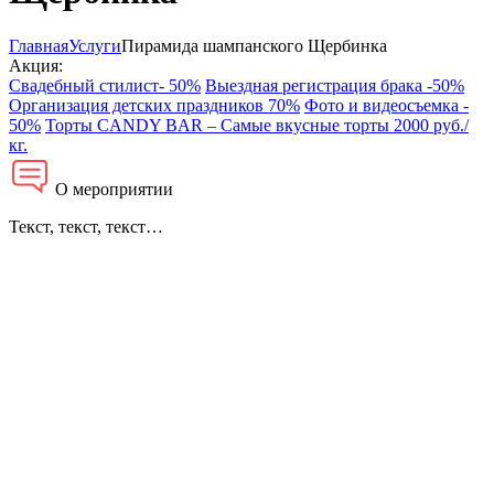
Главная
Услуги
Пирамида шампанского Щербинка
Акция:
Свадебный стилист- 50%
Выездная регистрация брака -50%
Организация детских праздников 70%
Фото и видеосъемка -
50%
Торты CANDY BAR – Самые вкусные торты 2000 руб./
кг.
О мероприятии
Текст, текст, текст…