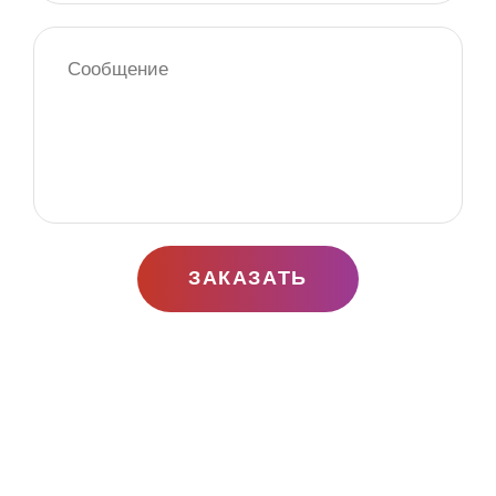
Иногда используем ткань в два слоя, чтобы один из них
служил фоном, а другой придавал столу больше
красок. Вы можете вообще выбрать два основных
тематических цвета свадьбы, например, белый и
розовый, таким образом, Ваша свадьба будет
выглядеть не только романтично и нежно, но еще и
стильно. Также немало внимания мы уделяем
драпировке стульев. Стулья можно украсить самыми
разными способами, можно использовать множество
аксессуаров. Если в заказанном Вами банкетном зале
ЗАКАЗАТЬ
несколько этажей, не забудьте о лестнице. Так, вы
сможете скрыть все ее недостатки, да и вообще с
украшенной лестницей зал будет выглядеть намного
эффектнее.
Если бюджет позволяет, то можете украсить поручни
живыми цветами и праздничными лентами, а по