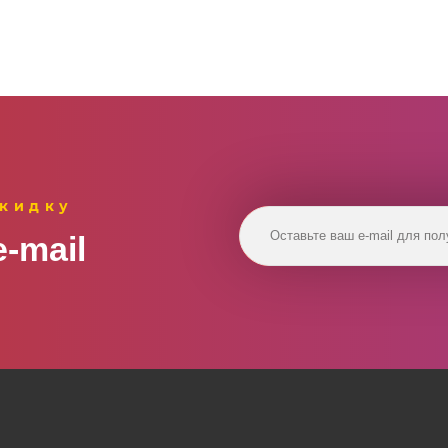
скидку
‑mail