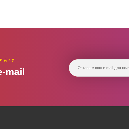
идку
‑mail