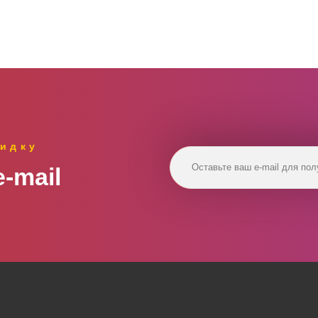
идку
‑mail