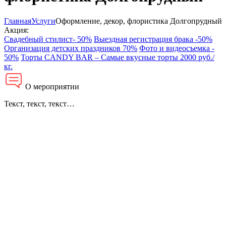
Главная
Услуги
Оформление, декор, флористика Долгопрудный
Акция:
Свадебный стилист- 50%
Выездная регистрация брака -50%
Организация детских праздников 70%
Фото и видеосъемка -
50%
Торты CANDY BAR – Самые вкусные торты 2000 руб./
кг.
О мероприятии
Текст, текст, текст…