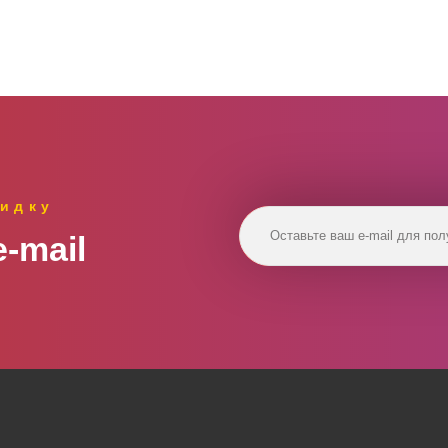
идку
‑mail