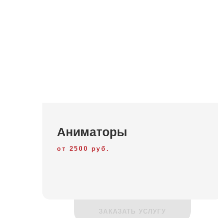
Довольными остаются все: родители, которы
пообщались со сверстниками, поиграли в разли
У взрослых и детей, к счастью, разные забавы,
подберет прекрасную няню-воспитателя, котор
себя.
Аниматоры
от 2500 руб.
ЗАКАЗАТЬ УСЛУГУ