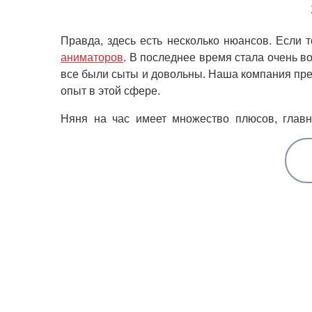
Правда, здесь есть несколько нюансов. Если 
аниматоров
. В последнее время стала очень в
все были сыты и довольны. Наша компания пред
опыт в этой сфере.
Няня на час имеет множество плюсов, главн
адаптироваться и развлекаться, не оглядывая
прекрасным и крайне необходимым качеством.
Кроме того, няня-воспитатель будет вам необхо
семьям просто не с кем их оставить. Для т
профессиональная няня. Такой подход наиболее
находятся, с одной стороны, рядом с родителям
и переживать, что он сделает что-то не то. С 
Круглос