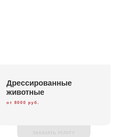
без лишних хлопот и забот, и дети, которые
эмоций и впечатлений.
ноте, агентство «
Ваш праздник
» поможет вам и
й, так что дети проведут время с пользой для
Дрессированные
животные
от 8000 руб.
ЗАКАЗАТЬ УСЛУГУ