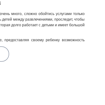
8
очень много, сложно обойтись услугами только
ь детей между развлечениями, проследит, чтобы
торая долго работает с детьми и имеет большой
е, предоставляя своему ребенку возможность
самостоятельность, что, несомненно, является
здника, где детям будет явно скучно, но многим
уголок, где вашими детьми будет заниматься
вятся все более востребованными. В итоге дети
гой стороны, не нужно за ним постоянно следить
ребенка.
озяйству