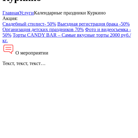
Главная
Услуги
Календарные праздники Куркино
Акция:
Свадебный стилист- 50%
Выездная регистрация брака -50%
Организация детских праздников 70%
Фото и видеосъемка -
50%
Торты CANDY BAR – Самые вкусные торты 2000 руб./
кг.
О мероприятии
Текст, текст, текст…