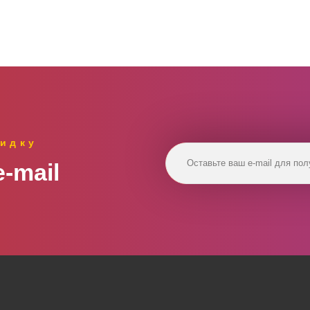
идку
‑mail