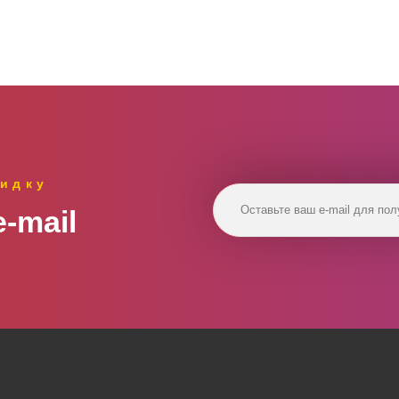
идку
‑mail