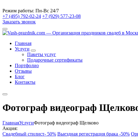
Режим работы:
Пн-Вс 24/7
+7 (495) 792-02-24
+7 (929) 577-23-08
Заказать звонок
Главная
Услуги
Пакеты услуг
Подарочные сертификаты
Портфолио
Отзывы
Блог
Контакты
Фотограф видеограф Щелков
Главная
Услуги
Фотограф видеограф Щелково
Акция:
Свадебный стилист- 50%
Выездная регистрация брака -50%
Ор