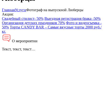
Главная
Услуги
Фотограф на выпускной Люберцы
Акция:
Свадебный стилист- 50%
Выездная регистрация брака -50%
Организация детских праздников 70%
Фото и видеосъемка -
50%
Торты CANDY BAR – Самые вкусные торты 2000 руб./
кг.
О мероприятии
Текст, текст, текст…