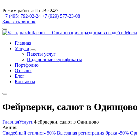
Режим работы:
Пн-Вс 24/7
+7 (495) 792-02-24
+7 (929) 577-23-08
Заказать звонок
Главная
Услуги
Пакеты услуг
Подарочные сертификаты
Портфолио
Отзывы
Блог
Контакты
Фейрверки, салют в Одинцов
Главная
Услуги
Фейрверки, салют в Одинцово
Акция:
Свадебный стилист- 50%
Выездная регистрация брака -50%
Ор