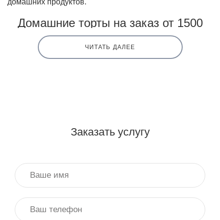
домашних продуктов.
Домашние торты на заказ от 1500
рублей
ЧИТАТЬ ДАЛЕЕ
С нами
торты
всегда изготавливаются точно в срок, и
Вам вовсе не нужно переживать о качестве и
художественном оформлении десерта. Наши
профессиональные кондитеры подходят к каждому
заказу сугубо индивидуально и способны нарисовать
на торте целые картины.
Заказать услугу