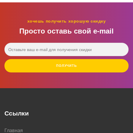
хочешь получить хорошую скидку
Просто оставь свой e‑mail
ПОЛУЧИТЬ
Сделать заказ на домашнюю выпечку в Дзержинске
можно по телефону
8 (929) 577-23-08
. Также мы
занимаемся
выпечкой
пирожных, сдобных пирогов,
печенья. Если же Вы еще не определились, какой торт
хотите видеть на своем праздничном столе, не
переживайте. Наш опытный и добродушный персонал
Ссылки
с радостью поможет Вам определиться, расскажет обо
всех составляющих того или иного изделия.
Главная