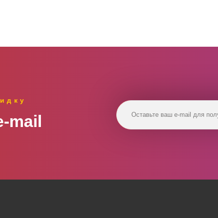
идку
‑mail