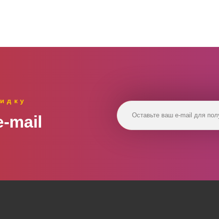
идку
‑mail