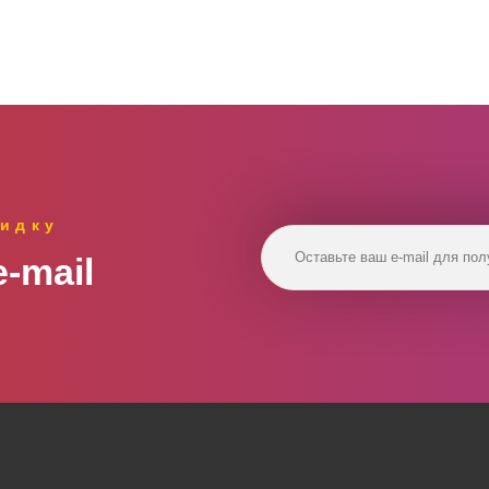
идку
‑mail