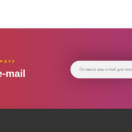
идку
‑mail