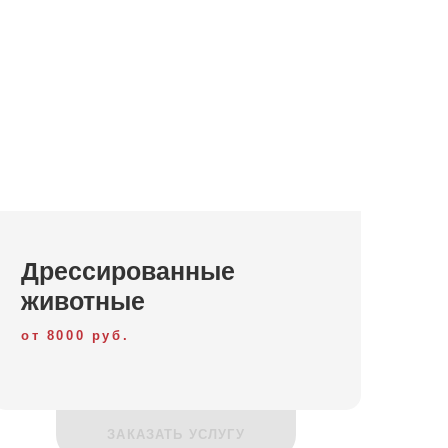
абино 3000 руб
 на место точно в срок и с особой легкостью и
им делом достаточно давно. Организация
аз ребенка и Ваших восторженных улыбок. А еще
х пузырей в Красногорске
Дрессированные
благодарность детей родителям, за сказку
животные
от 8000 руб.
ЗАКАЗАТЬ УСЛУГУ