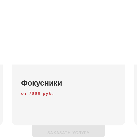
детские праздники в Красногорске, Нах
нные Вами аниматоры на детский праздник всегда приезжают
ужденностью проводят мероприятия, так как занимаются эт
иков с нами – это залог хорошего настроения, сияющих гл
адостью разбавим игры и конкурсы и проведем шоу мыльны
Фокусники
оры на детском празднике это море впечатлений, эмоций, и 
от 7000 руб.
ю вы подарили!
Вы можете заказать разнообразные программы:
ЗАКАЗАТЬ УСЛУГУ