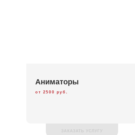
Аниматоры на 
Заказа
неприн
праздн
мы с р
Аниматоры
Анимат
от 2500 руб.
котору
У нас 
ЗАКАЗАТЬ УСЛУГУ